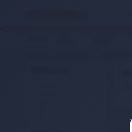
Giyim,
Anne, Bebek,
Ko
Elektronik
Aksesuar
Oyuncak
Anasayfa
Giyim, Aksesuar
Düğün, Davet v
Alt Kategoriler
Söz
Söz ve Nişan
Ücr
Kına Gecesi
Düğün
Çeyiz
Parti