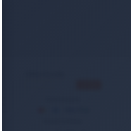
er
E-Bülten Aboneliği
ncak
Güvenli Alışveriş
Bakım
tasiye
Güvenlik Sertifikası