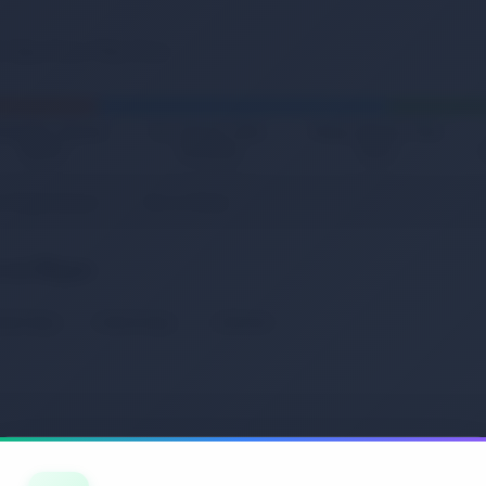
zmetik, Kişisel
Ev, Yaşam, Ofis,
Kitap, Müzik, Film,
Bakım
Kırtasiye
Oyun
e Organizasyon
Söz ve Nişan
 ve Nişan
etsiz Kargo
Hemen Kargo
İndirimde