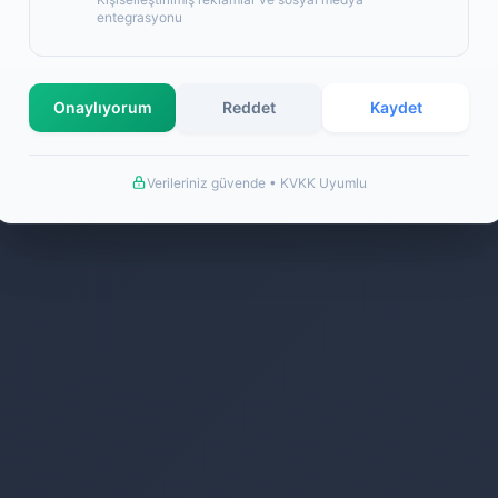
entegrasyonu
Onaylıyorum
Reddet
Kaydet
©2026 Extra Ucuzluk İletişim Hizmetleri Her Hakkı Saklıdır.
Verileriniz güvende • KVKK Uyumlu