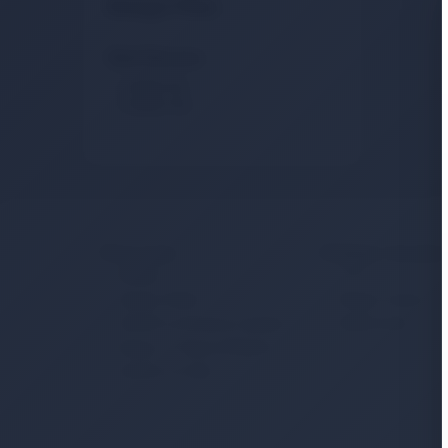
Detaylı Filtre
Stok Durumu
Stokta Var
Stokta Yok
Kurumsal
Müşteri Hizmetler
İletişim
S.S.S.
Sipariş Takibi
Detaylı Arama
Gizlilik ve Kullanım Şartları
Hakkımızda
Kargo ve Taşıma Bilgileri
Garanti ve İade