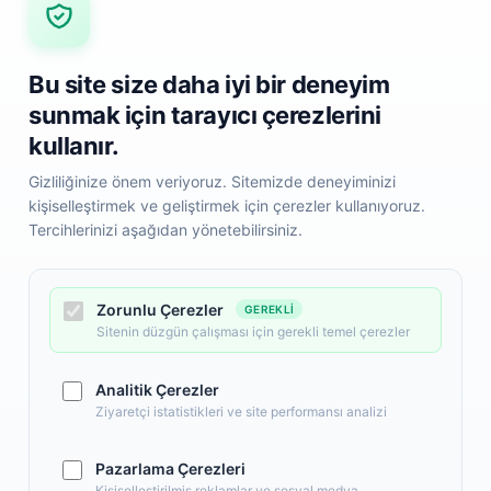
Bu site size daha iyi bir deneyim
sunmak için tarayıcı çerezlerini
kullanır.
Gizliliğinize önem veriyoruz. Sitemizde deneyiminizi
kişiselleştirmek ve geliştirmek için çerezler kullanıyoruz.
Tercihlerinizi aşağıdan yönetebilirsiniz.
i
Hızlı Erişim
Popüler Kategoril
Anasayfa
Zorunlu Çerezler
GEREKLI
Elektronik
Yeni Ürünler
Sitenin düzgün çalışması için gerekli temel çerezler
Giyim, Aksesuar
İndirimdeki Ürünler
Anne, Bebek, Oyu
Sipariş Takip
Analitik Çerezler
Kozmetik, Kişisel 
Hakkımızda
Ziyaretçi istatistikleri ve site performansı analizi
Ev, Yaşam, Ofis, Kır
Pazarlama Çerezleri
Kişiselleştirilmiş reklamlar ve sosyal medya