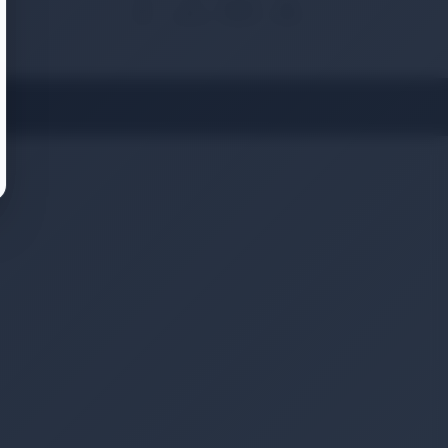
🔒
3D
Güvenli
ISO
SSL
Secure
Ödeme
27001