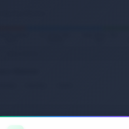
zmetik, Kişisel
Ev, Yaşam, Ofis,
Kitap, Müzik, Film,
Bakım
Kırtasiye
Oyun
Yabancı Albümler
ancı Albümler
etsiz Kargo
Hemen Kargo
İndirimde