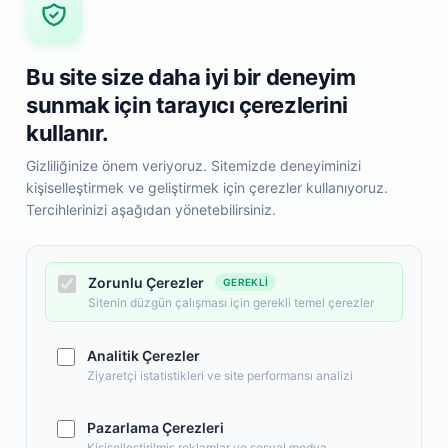
Bu site size daha iyi bir deneyim
sunmak için tarayıcı çerezlerini
kullanır.
Gizliliğinize önem veriyoruz. Sitemizde deneyiminizi
kişiselleştirmek ve geliştirmek için çerezler kullanıyoruz.
Tercihlerinizi aşağıdan yönetebilirsiniz.
i
Hızlı Erişim
Popüler Kategoril
Anasayfa
Elektronik
Yeni Ürünler
Zorunlu Çerezler
GEREKLI
Giyim, Aksesuar
İndirimdeki Ürünler
Sitenin düzgün çalışması için gerekli temel çerezler
Anne, Bebek, Oyu
Sipariş Takip
Kozmetik, Kişisel 
Hakkımızda
Analitik Çerezler
Ev, Yaşam, Ofis, Kır
Ziyaretçi istatistikleri ve site performansı analizi
Pazarlama Çerezleri
Kişiselleştirilmiş reklamlar ve sosyal medya