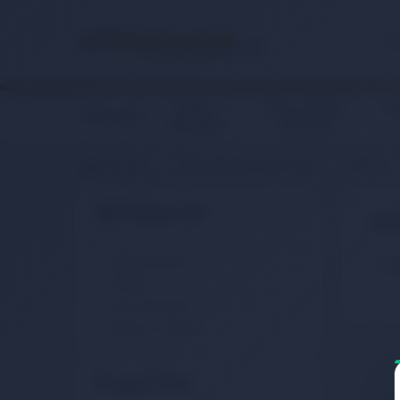
Giyim,
Anne, Bebek,
Ko
Elektronik
Aksesuar
Oyuncak
Anasayfa
Kitap, Müzik, Film, Oyun
Müzik
Alt Kategoriler
Yab
Müzik Aletleri
Ücr
Plaklar
Yerli Albümler
Yabancı Albümler
Detaylı Filtre