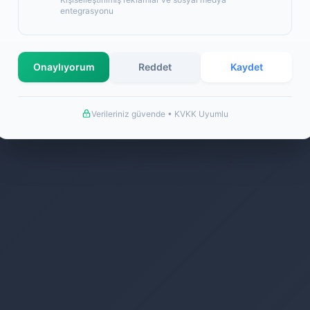
entegrasyonu
Onaylıyorum
Reddet
Kaydet
©2026 Extra Ucuzluk İletişim Hizmetleri Her Hakkı Saklıdır.
Verileriniz güvende • KVKK Uyumlu