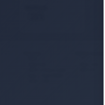
Stok Durumu
Stokta Var
Stokta Yok
Kurumsal
Müşteri Hizmetler
İletişim
S.S.S.
Sipariş Takibi
Detaylı Arama
Gizlilik ve Kullanım Şartları
Hakkımızda
Kargo ve Taşıma Bilgileri
Garanti ve İade