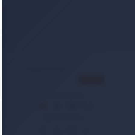
er
E-Bülten Aboneliği
ncak
Güvenli Alışveriş
Bakım
tasiye
Güvenlik Sertifikası
🔒
3D
Güvenli
ISO
SSL
Secure
Ödeme
27001