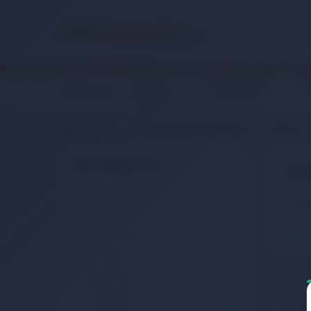
Giyim,
Anne, Bebek,
Ko
Elektronik
Aksesuar
Oyuncak
Anasayfa
Kitap, Müzik, Film, Oyun
Müzik
Alt Kategoriler
Ele
Klasik Gitar
Ücr
Elektro Gitar
Akustik Gitar
Bas Gitar
Solak Gitar
Profesyonel Gitar
Aksesuarlar