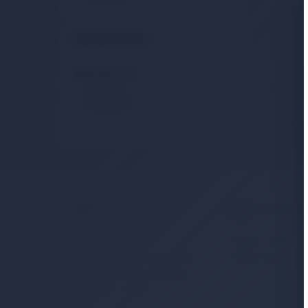
Detaylı Filtre
Stok Durumu
Stokta Var
Stokta Yok
Kurumsal
Müşteri Hizmetler
İletişim
S.S.S.
Sipariş Takibi
Detaylı Arama
Gizlilik ve Kullanım Şartları
Hakkımızda
Kargo ve Taşıma Bilgileri
Garanti ve İade