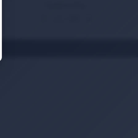
Güvenlik Sertifikası
🔒
3D
Güvenli
ISO
SSL
Secure
Ödeme
27001