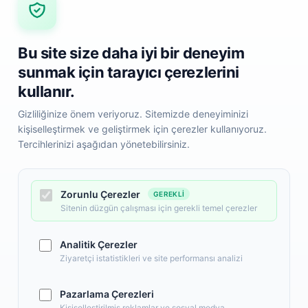
Bu site size daha iyi bir deneyim
sunmak için tarayıcı çerezlerini
kullanır.
Gizliliğinize önem veriyoruz. Sitemizde deneyiminizi
kişiselleştirmek ve geliştirmek için çerezler kullanıyoruz.
Tercihlerinizi aşağıdan yönetebilirsiniz.
Zorunlu Çerezler
GEREKLI
Sitenin düzgün çalışması için gerekli temel çerezler
i
Hızlı Erişim
Popüler Kategoril
Anasayfa
Elektronik
Yeni Ürünler
Analitik Çerezler
Giyim, Aksesuar
İndirimdeki Ürünler
Ziyaretçi istatistikleri ve site performansı analizi
Anne, Bebek, Oyu
Sipariş Takip
Kozmetik, Kişisel 
Hakkımızda
Pazarlama Çerezleri
Ev, Yaşam, Ofis, Kır
Kişiselleştirilmiş reklamlar ve sosyal medya