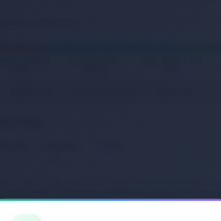
zmetik, Kişisel
Ev, Yaşam, Ofis,
Kitap, Müzik, Film,
Bakım
Kırtasiye
Oyun
Müzik Aletleri
Gitar ve Aksesuarları
Elektro Gitar
ktro Gitar
etsiz Kargo
Hemen Kargo
İndirimde