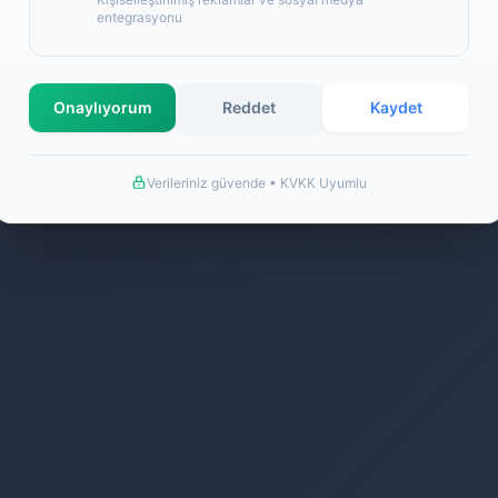
entegrasyonu
Onaylıyorum
Reddet
Kaydet
Verileriniz güvende • KVKK Uyumlu
©2026 Extra Ucuzluk İletişim Hizmetleri Her Hakkı Saklıdır.