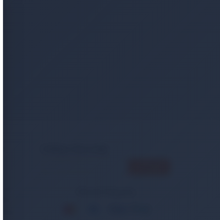
er
E-Bülten Aboneliği
ncak
Güvenli Alışveriş
Bakım
tasiye