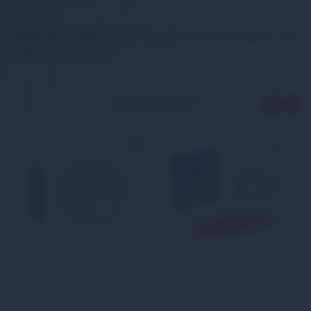
Önemli Not: Nefesli ve üflemeli çalgı aletlerinde değişim veya
iade yapılamamaktadır.
İLGİLİ ÜRÜNLER
favorite_border
favorite_border
Gitar Perdesi Prinç 1 Adet
Gitar aksesuar Akustik Teli
1.18 mm FB75
Dadi AG240