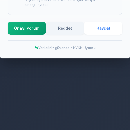
entegrasyonu
Onaylıyorum
Reddet
Kaydet
©2026 Extra Ucuzluk İletişim Hizmetleri Her Hakkı Saklıdır.
Verileriniz güvende • KVKK Uyumlu