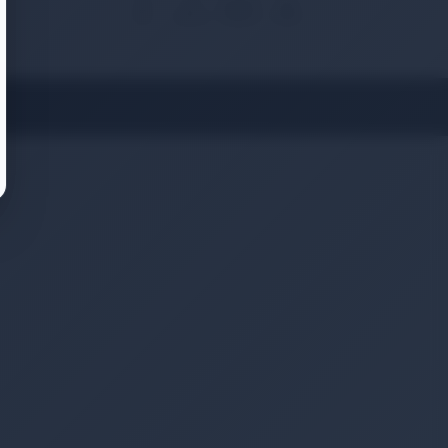
🔒
3D
Güvenli
ISO
SSL
Secure
Ödeme
27001