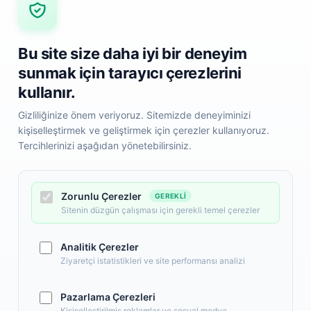
Bu site size daha iyi bir deneyim
sunmak için tarayıcı çerezlerini
kullanır.
Gizliliğinize önem veriyoruz. Sitemizde deneyiminizi
kişiselleştirmek ve geliştirmek için çerezler kullanıyoruz.
Tercihlerinizi aşağıdan yönetebilirsiniz.
i
Hızlı Erişim
Popüler Kategoril
Anasayfa
Zorunlu Çerezler
GEREKLI
Elektronik
Yeni Ürünler
Sitenin düzgün çalışması için gerekli temel çerezler
Giyim, Aksesuar
İndirimdeki Ürünler
Anne, Bebek, Oyu
Sipariş Takip
Analitik Çerezler
Kozmetik, Kişisel 
Hakkımızda
Ziyaretçi istatistikleri ve site performansı analizi
Ev, Yaşam, Ofis, Kır
Pazarlama Çerezleri
Kişiselleştirilmiş reklamlar ve sosyal medya