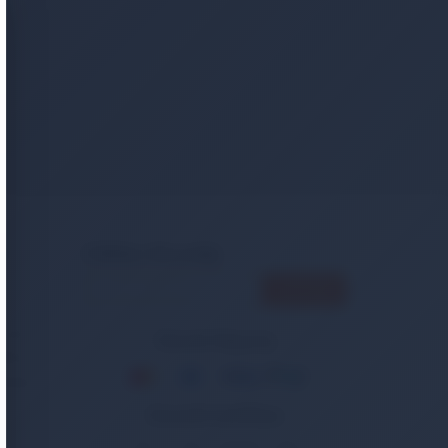
er
E-Bülten Aboneliği
ncak
Güvenli Alışveriş
Bakım
tasiye
Güvenlik Sertifikası