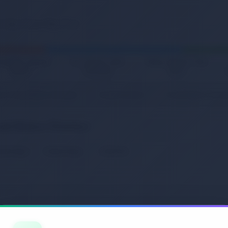
zmetik, Kişisel
Ev, Yaşam, Ofis,
Kitap, Müzik, Film,
Bakım
Kırtasiye
Oyun
ve Tırnak Bakım Ürünleri
Tırnak Ürünleri
Tırnak Bakım Ürünle
nak Bakım Ürünleri
etsiz Kargo
Hemen Kargo
İndirimde