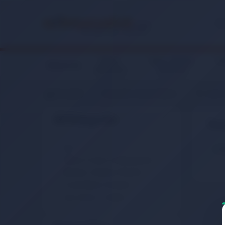
Giyim,
Anne, Bebek,
Ko
Elektronik
Aksesuar
Oyuncak
Anasayfa
Kozmetik, Kişisel Bakım
El, Ayak 
Alt Kategoriler
Tır
Oje
Ücr
Takma Tırnak ve Aksesuarları
Manikür, Pedikür Ürünleri
Tırnak Bakım Ürünleri
Oje Çıkarıcı, Aseton