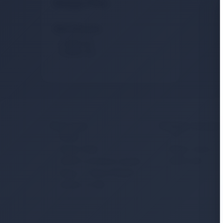
Detaylı Filtre
Stok Durumu
Stokta Var
Stokta Yok
Kurumsal
Müşteri Hizmetler
İletişim
S.S.S.
Sipariş Takibi
Detaylı Arama
Gizlilik ve Kullanım Şartları
Hakkımızda
Kargo ve Taşıma Bilgileri
Garanti ve İade